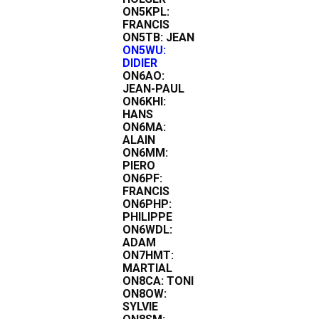
ON5KPL:
FRANCIS
ON5TB: JEAN
ON5WU:
DIDIER
ON6AO:
JEAN-PAUL
ON6KHI:
HANS
ON6MA:
ALAIN
ON6MM:
PIERO
ON6PF:
FRANCIS
ON6PHP:
PHILIPPE
ON6WDL:
ADAM
ON7HMT:
MARTIAL
ON8CA: TONI
ON8OW:
SYLVIE